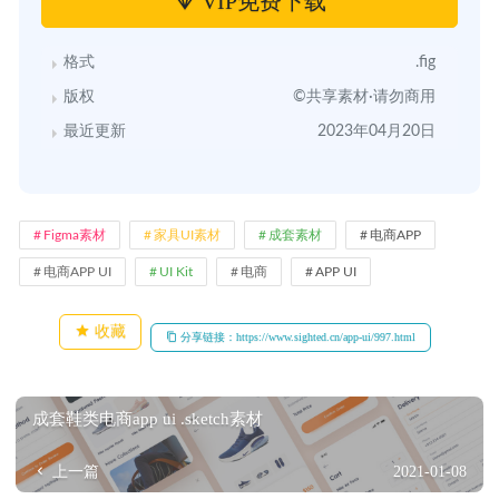
VIP免费下载
格式
.fig
版权
©共享素材·请勿商用
最近更新
2023年04月20日
Figma素材
家具UI素材
成套素材
电商APP
电商APP UI
UI Kit
电商
APP UI
收藏
分享链接：https://www.sighted.cn/app-ui/997.html
成套鞋类电商app ui .sketch素材
上一篇
2021-01-08