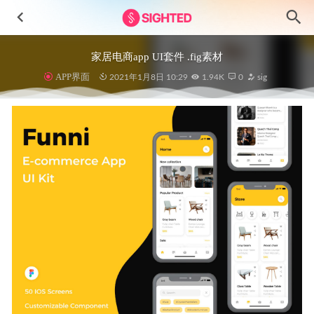
家居电商app UI套件 .fig素材
APP界面
2021年1月8日 10:29
1.94K
0
sig
3D咖啡店图标设计素材.blend .gltf源文件
2024-11-16
Remotely自由职业者和远程办公插画素材
2023-06-14
30个现代平面商业插画设计素材
2024-11-07
Bjarki 极度舒适旅游网站ui设计 .fig素材
2022-09-01
BookTable美食app ui设计.xd .sketch .psd素材
2022-02-13