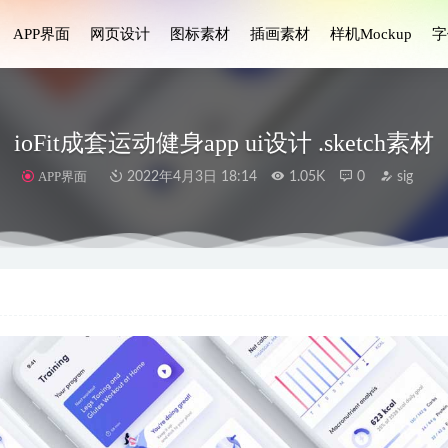
APP界面
网页设计
图标素材
插画素材
样机Mockup
字
ioFit成套运动健身app ui设计 .sketch素材
APP界面
2022年4月3日 18:14
1.05K
0
sig
 app二维码展示页UI .xd素材
2021-11-19
ettor .sketch .xd .fig素材
2021-01-16
ay金融科技移动应用程序UI设计套件
2024-11-17
ial金融财务3D图标设计素材
2023-08-12
PP 3d风格UI源文件
2020-11-24