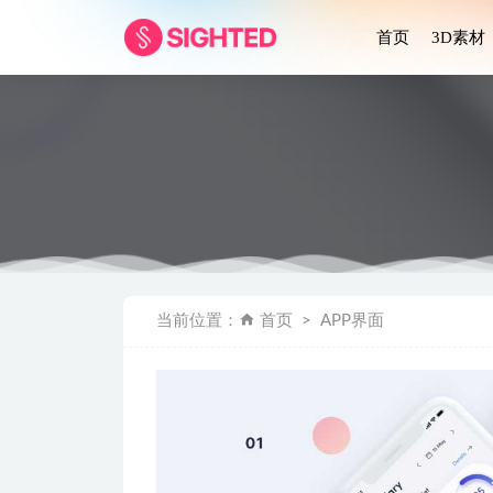
首页
3D素材
QRcode
当前位置：
首页
APP界面
成套博采app b
Coinp
Financ
拟物天气A