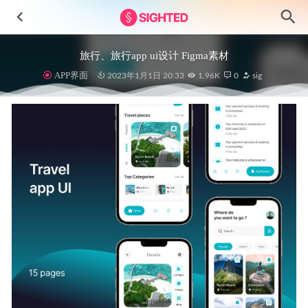
旅行、旅行app ui设计 Figma素材
APP界面
2023年1月1日 20:33
1.96K
0
sig
社交聊天app ui设计 .fig素材
2022-08-07
Astina-英文字体设计素材.otf .ttf .woff安装包
2024-11-28
时装电商网站首页ui .psd素材
2021-01-19
在线教育app ui设计 fig素材
2022-04-14
一整套电商网站UI设计 .fig素材
2022-05-03