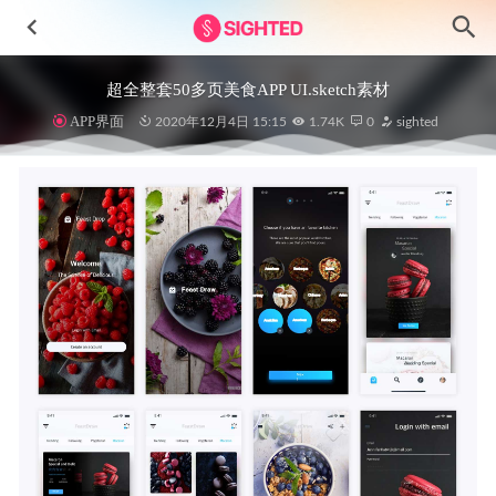
超全整套50多页美食APP UI.sketch素材
APP界面
2020年12月4日 15:15
1.74K
0
sighted
电商app 投诉、报告页面UI .fig素材
2021-01-07
一组中文app表单页面ui设计
2023-08-06
亚马逊amazon app ui设计 .xd素材
2021-01-19
插画场景金融app ui设计 .fig素材
2021-10-15
Hiphonic高级多用途仪表板UI设计素材
2023-05-28