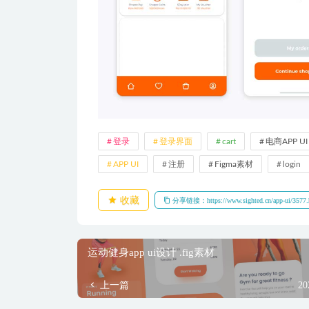
登录
登录界面
cart
电商APP UI
APP UI
注册
Figma素材
login
收藏
分享链接：https://www.sighted.cn/app-ui/3577.
运动健身app ui设计 .fig素材
上一篇
20