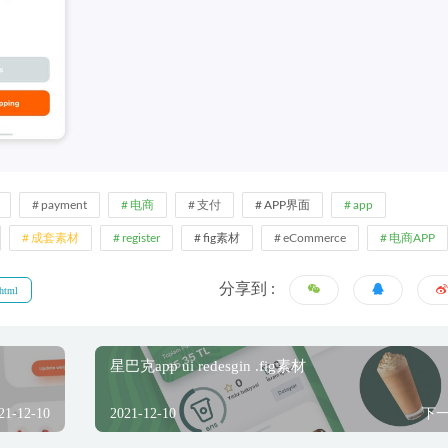
payment
电商
支付
APP界面
app
成套素材
register
fig素材
eCommerce
电商APP
分享到 :
html
星巴克app ui redesgin .fig素材
21-12-10
2021-12-10
下