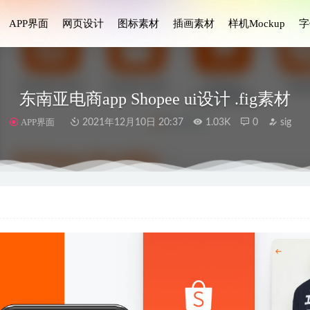
APP界面
网页设计
图标素材
插画素材
样机Mockup
字
东南亚电商app Shopee ui设计 .fig素材
APP界面
2021年12月10日 20:37
1.03K
0
sig
e-在线视频共享APP设计素材
2023-08-02
商务英文字体设计素材.otf .ttf .woff安装包
2023-05-07
Oleander英文字体设计素材.otf .ttf .woff安装包
2023-08-12
p ui设计 .xd素材
2021-06-07
me成套智能家居app ui设计 .fig .xd .sketch素材
2022-04-04