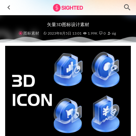
矢量3D图标设计素材
图标素材
2023年8月5日 13:01
1.99K
0
sig
NFTY – NFT移动应用程序UI设计素材
2023-07-06
Crypto加密数字产品3D图标设计资源 .fig素材源文件
2022-
04-14
Cryptocurrency加密货币3D插画设计素材
2025-03-27
酒店预订app ui设计 .sketch素材
2022-03-19
Management Task任务管理app ui设计 .fig .xd .sketch .studio素
材
2022-05-03