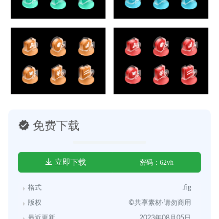
免费下载
立即下载
密码：62vh
格式
.fig
版权
©共享素材·请勿商用
最近更新
2023年08月05日