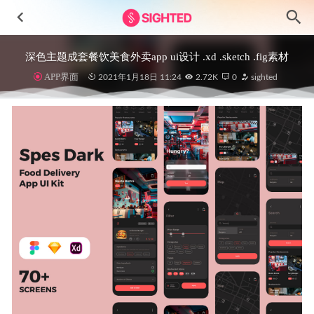
深色主题成套餐饮美食外卖app ui设计 .xd .sketch .fig素材
APP界面
2021年1月18日 11:24
2.72K
0
sighted
Financial Technology金融科技插画设计 .fig .xd .sketch .ai
.psd素材
2022-09-24
Smartmoc-1100+高质量图标设计素材
2024-12-05
HungryNaki餐厅美食外卖app ui设计 .xd素材
2022-01-21
Duwallet金融钱包APP界面设计素材
2023-06-18
博客APP UI设计素材.xd源文件
2020-12-23