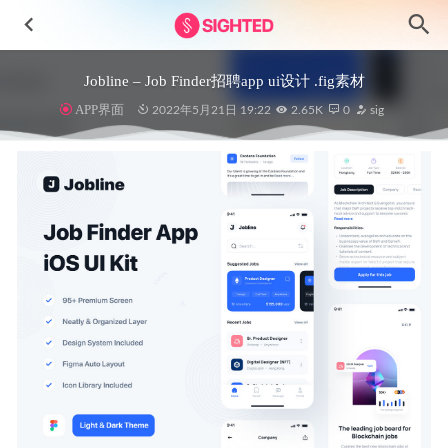
Jobline – Job Finder招聘app ui设计 .fig素材
APP界面
2022年5月21日 19:22
2.65K
0
sig
Carly-汽车和车辆3D图标设计素材
2024-12-24
线上金融场景插画 .ai素材
2021-12-22
50个银行卡设计方案 .fig素材
2022-03-28
Vacation-假期3D角色插画设计源文件
2024-11-24
Quick 超市电商app ui设计 .sketch素材
2021-03-18