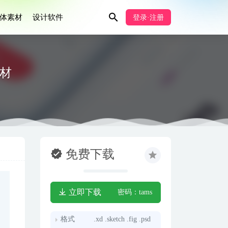
体素材
设计软件
登录·注册
素材
免费下载
立即下载
密码：tams
格式
.xd .sketch .fig .psd