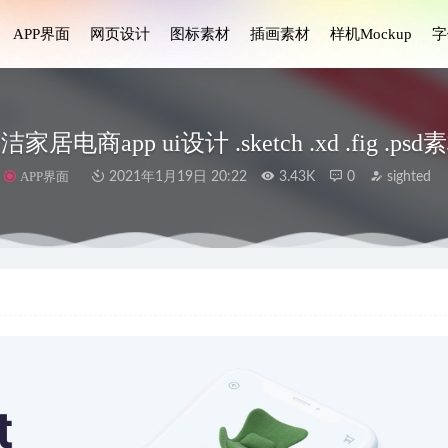
APP界面
网页设计
图标素材
插画素材
样机Mockup
字
洁家居电商app ui设计 .sketch .xd .fig .psd
APP界面
2021年1月19日 20:22
3.43K
0
sighted
pp ui设计 .fig素材
2022-08-08
教育app用户界面设计素材
2023-06-04
拟物风格图标 .fig素材
2022-06-12
app ui设计 .fig .xd .sketch素材
2022-12-08
 成套在线教育app ui设计.fig素材
2022-01-19