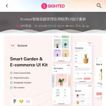
Ecoland智能花园管理应用程序UI设计素材
APP界面
2023年7月1日 20:25
891
0
sig
Chatme – Messenger社交聊天app ui设计 .fig素材
2022-05-12
线上金融场景插画 .ai素材
2021-12-22
NFT数字藏品平台网站UI设计 .fig素材
2022-08-07
DoorHub 家政服务app ui设计 .fig素材
2022-06-15
Jewel bank 银行金融app ui .xd .fig .sketch素材
2021-01-06