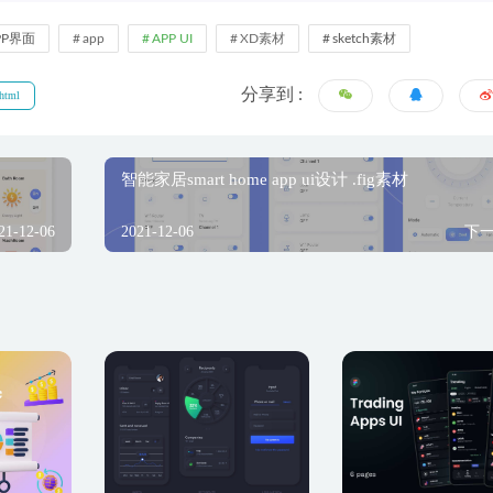
PP界面
app
APP UI
XD素材
sketch素材
分享到 :
html
智能家居smart home app ui设计 .fig素材
21-12-06
2021-12-06
下