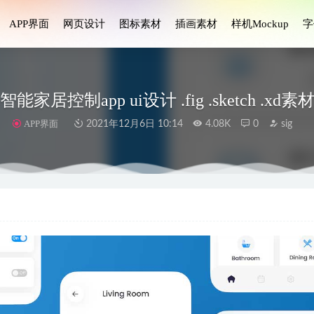
APP界面
网页设计
图标素材
插画素材
样机Mockup
字
智能家居控制app ui设计 .fig .sketch .xd素
APP界面
2021年12月6日 10:14
4.08K
0
sig
银行卡样式设计 .fig素材
2022-09-10
app ui .xd素材
2021-01-07
 ui设计 .fig素材
2021-08-17
和学习3D图标素材
2023-06-11
 ui设计 .sketch素材
2022-02-12