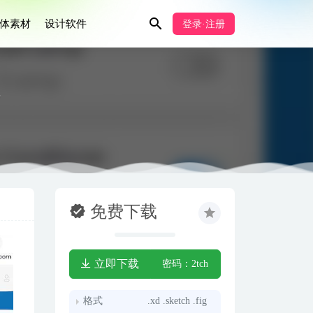
体素材
设计软件
登录·注册
材
免费下载
立即下载
密码：2tch
格式
.xd .sketch .fig