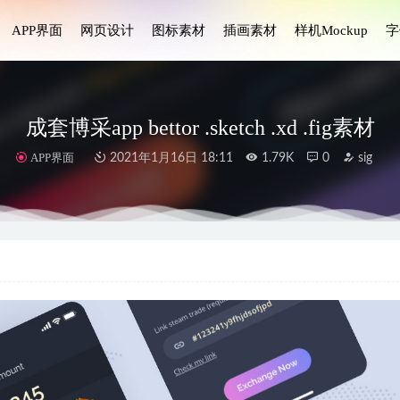
APP界面
网页设计
图标素材
插画素材
样机Mockup
字
成套博采app bettor .sketch .xd .fig素材
APP界面
2021年1月16日 18:11
1.79K
0
sig
ing电商购物3D图标设计素材
2023-06-11
lr-文章和博客应用程序UI设计套件
2024-12-05
am app ui .xd素材
2021-01-16
o成套社交app ui设计 .fig素材
2022-04-16
康医疗相关图标 .svg .png素材
2021-08-22