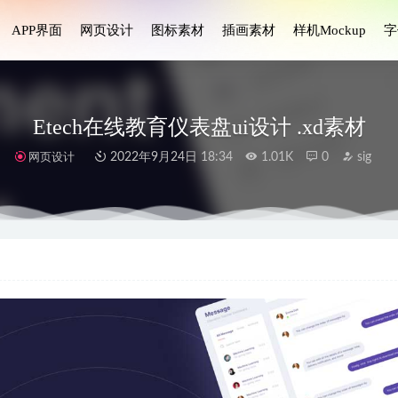
APP界面
网页设计
图标素材
插画素材
样机Mockup
字
Etech在线教育仪表盘ui设计 .xd素材
网页设计
2022年9月24日 18:34
1.01K
0
sig
NFT市场app ui设计 .fig素材
2022-05-03
放APP UI.psd素材
2020-11-23
od美食、外卖应用程序UI设计套件
2023-07-07
标blender模型素材Money 3D icons
2023-04-06
Kit成套app ui设计 .fig .sketch素材
2022-08-07