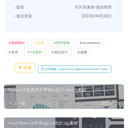
版权
©共享素材·请勿商用
最近更新
2023年04月20日
电商网站
注册
网页模板
eCommerce
登录
XD素材
网页设计
电商
收藏
分享链接：https://www.sighted.cn/web-ui/8177.html
Dashkit仪表盘用户界面ui设计 .sketch素材
上一篇
2022-09-10
Food Delivery外卖app ui设计 .fig素材