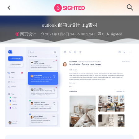
outlook 邮箱ui设计 .fig素材
网页设计
2021年1月6日 14:36
1.24K
0
sighted
Meave-英文艺术字体设计素材.otf安装包
2024-11-20
深色主题社交app ui .xd素材
2021-01-16
MAC苹果电脑样机sketch源文件
2020-12-03
Fincome-高级金融钱包用户界面UI设计模板
2024-11-18
活动、事件管理app ui设计 .xd素材
2021-11-23