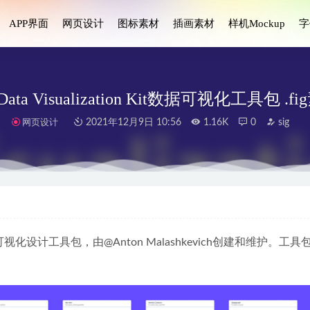
APP界面
网页设计
图标素材
插画素材
样机Mockup
字
 Data Visualization Kit数据可视化工具包 .f
网页设计
2021年12月9日 10:56
1.16K
0
sig
d-SaaS & 软件平台响应式网站前端HTML5模板
2022-12-26
50个移动用户界面UI套件
2023-08-05
ents 渐变配色方案 .fig素材
2021-08-28
超级全数据可视化设计工具包，由@Anton Malashkevich创建和维护。工具
con图标 6种风格 .fig素材
2020-12-31
居网页后台模板 .sketch素材
2021-01-08