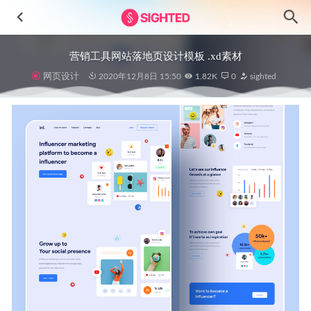
营销工具网站落地页设计模板 .xd素材
网页设计
2020年12月8日 15:50
1.82K
0
sighted
日历、to do list app ui .sketch素材
2021-01-16
旅游类全套APP UI设计sketch源文件
2020-12-04
Arrows图标设计素材
2023-07-09
商业女性3D角色设计素材
2023-08-05
Pay Fast成套金融支付app ui设计 .fig .xd .sketch素材
2022-
04-04