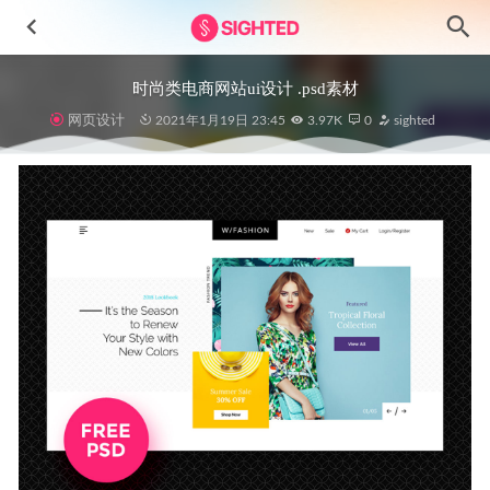
时尚类电商网站ui设计 .psd素材
网页设计
2021年1月19日 23:45
3.97K
0
sighted
Helium时装电商app ui设计 .fig .xd .sketch素材
2022-09-10
房地产APP用户界面设计素材
2024-11-14
共享滑板app ui设计 .xd素材
2021-11-19
Nagency-数字代理网站模板UI设计素材
2024-12-04
Job Finder求职招聘app用户界面Figma素材
2023-05-10