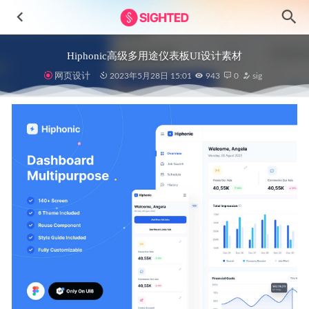
Hiphonic高级多用途仪表板UI设计素材
网页设计
2023年5月28日 15:01
943
0
sig
CaLan卡片式设计组件 .fig .sketch素材
2022-09-02
40+卡片式ui设计资源 Figma素材
2023-02-01
Enefty – NFT网站设计素材 .fig源文件
2022-05-14
25个毛玻璃风格图标 .fig素材
2022-06-12
outlook 邮箱ui设计 .fig素材
2021-01-06