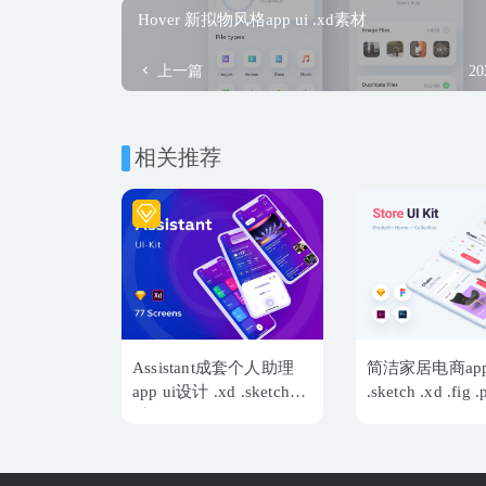
Hover 新拟物风格app ui .xd素材
上一篇
20
相关推荐
Assistant成套个人助理
简洁家居电商app
app ui设计 .xd .sketch素
.sketch .xd .fig
材