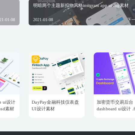
明暗两个主题新拟物风格instgram app ui .fig素材
21-01-08
2021-01-08
下
 ui设计
DayPay金融科技仪表盘
加密货币交易后台
 .psd素材
UI设计素材
dashboard ui设计 .
材