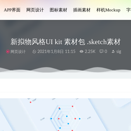
APP界面
网页设计
图标素材
插画素材
样机Mockup
字
新拟物风格UI kit 素材包 .sketch素材
网页设计
2021年1月8日 11:15
2.25K
0
sig
马逊app ui设计 .fig .sketch素材
2021-10-14
 – iOS版APP编码应用程序模板
2023-08-05
der房地产app ui设计 .sketch素材
2022-01-21
te房地产应用程序用户界设计Figma素材
2023-04-12
网站页面ui设计 .fig素材
2021-08-08