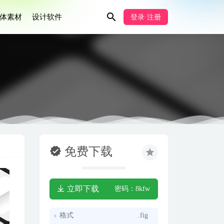
体素材
设计软件
登录·注册
免费下载
立即下载
密码：8kfw
格式
.fig