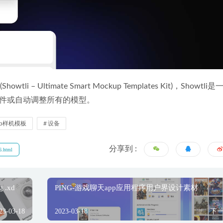
tli – Ultimate Smart Mockup Templates Kit)，Showtli是
件或自动调整所有的模型。
up样机模板
设备
分享到 :
.html
.xd
PING-游戏聊天app应用程序用户界设计素材
23-03-18
2023-03-18
下