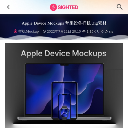
Apple Device Mockups 苹果设备样机 .fig素材
样机Mockup
2022年7月11日 20:10
1.15K
0
sig
一组插画app Onboarding ui设计 .xd素材
2021-04-28
60个爱情和婚礼图标设计 .ai .svg素材
2022-05-03
Medecine 3D医疗图标模型素材 .obj .blend源文件
2023-04-06
Kiddo 儿童食物app ui设计 .fig素材
2022-06-12
商业网站落地页设计模板 .psd .sketch .xd素材
2020-11-23