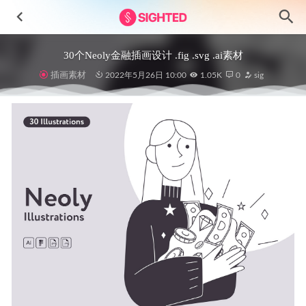
30个Neoly金融插画设计 .fig .svg .ai素材
插画素材
2022年5月26日 10:00
1.05K
0
sig
车友社交app ui设计 .fig素材
2021-11-19
NFT Marketplace数字藏品app ui设计 .fig .sketch .xd素材
2022-08-30
网站后台订单页ui设计 .xd素材
2021-09-13
Leuphorie电商app ui设计 .sketch素材
2021-01-20
Osmium UI Kit 多用途UI设计模板库 .xd .fig .sketch素材
2021-12-10