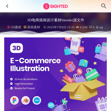
3D电商插画设计素材blender源文件
3D素材
插画素材
2023年7月8日 21:31
4.53K
0
sig
Hapnezz短视频app ui设计 .fig素材
2022-09-11
SHOPPAY成套电商app ui设计 .fig素材
2022-05-28
21个移动APP 404页面设计源文件
2020-12-04
Barbersz APP用户界面设计素材
2023-08-05
MYFURNITURE-3D家具图标、插画素材
2023-07-05