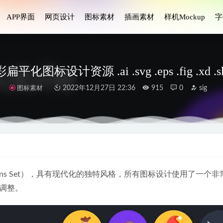
APP界面
网页设计
图标素材
插画素材
样机Mockup
字
扁平化图标设计资源 .ai .svg .eps .fig .xd .
图标素材
2022年12月27日 22:36
915
0
sig
 Siri Concept UI设计素材
2024-11-06
i界面设计 .sketch素材
2020-12-31
eb ui组件库（700+网页组件）.fig素材
2022-03-26
r Icons Set），具有现代化的独特风格，所有图标设计使用了一个非
设计素材 .boj、blender源文件
2023-04-03
调整。
GKUY – 网站落地页设计模板 .fig .html素材
2022-05-21