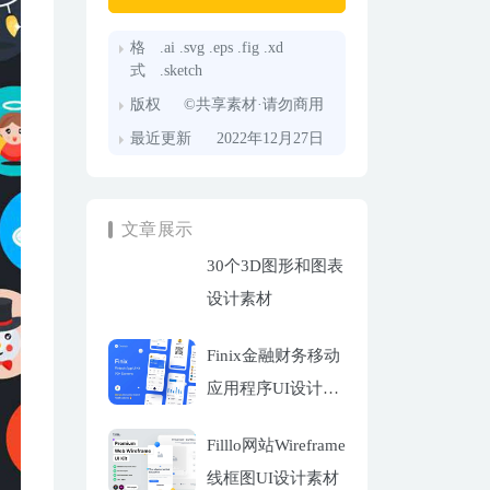
格
.ai .svg .eps .fig .xd
式
.sketch
版权
©共享素材·请勿商用
最近更新
2022年12月27日
文章展示
30个3D图形和图表
设计素材
Finix金融财务移动
应用程序UI设计套
件
Filllo网站Wireframe
线框图UI设计素材