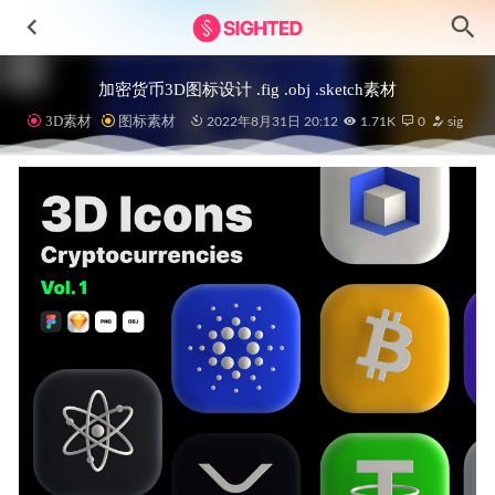
加密货币3D图标设计 .fig .obj .sketch素材
3D素材
图标素材
2022年8月31日 20:12
1.71K
0
sig
Hichat成套社交聊天app用户界面设计素材
2023-06-03
Nifty – NFT市场app ui设计 .fig素材
2022-05-03
集团网站UI设计素材 .fig .sketch素材
2022-12-08
Neat多用途数据可视化App仪表板UI素材
2023-07-06
暗黑新拟物风格app ui设计 .psd素材
2021-01-18