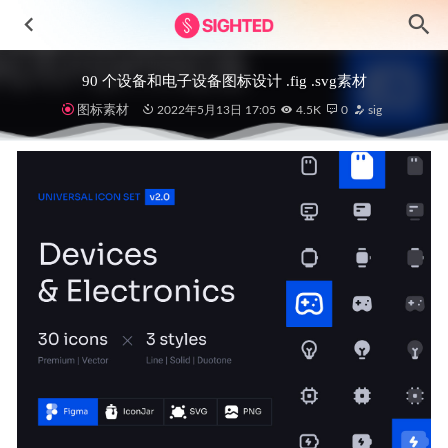
90 个设备和电子设备图标设计 .fig .svg素材
图标素材
2022年5月13日 17:05
4.5K
0
sig
Delta News新闻网站UI设计资源 Figma素材
2023-04-02
博客界面网页设计.sketch素材
2020-12-31
Vivio -短视频app ui设计 .fig素材
2022-09-12
DayPay金融科技仪表盘UI设计素材
2023-06-10
Sewo – 房地产app ui设计 .fig素材
2022-05-04