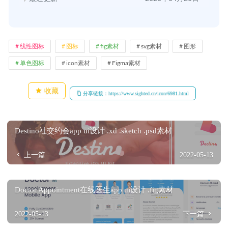
线性图标
图标
fig素材
svg素材
图形
单色图标
icon素材
Figma素材
收藏
分享链接：https://www.sighted.cn/icon/6981.html
Destino社交约会app ui设计 .xd .sketch .psd素材
上一篇
2022-05-13
Doctor Appointment在线医生app ui设计 .fig素材
2022-05-13
下一篇