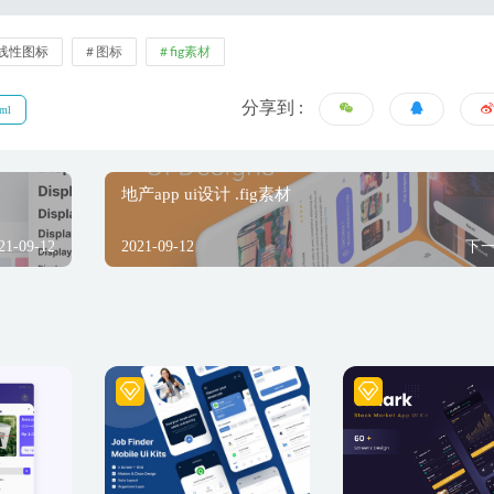
线性图标
图标
fig素材
分享到 :
tml
地产app ui设计 .fig素材
21-09-12
2021-09-12
下