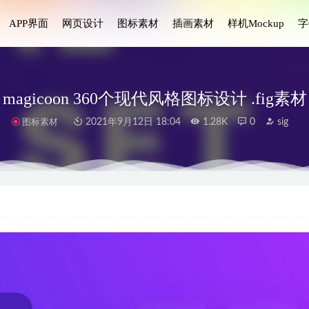
APP界面
网页设计
图标素材
插画素材
样机Mockup
字
magicoon 360个现代风格图标设计 .fig素材
图标素材
2021年9月12日 18:04
1.28K
0
sig
pp ui设计 .fig .xd .sketch素材
2022-04-04
– 任务管理app ui设计 .fig素材
2022-05-28
 桌面端设计系统.fig素材
2022-03-26
re家居电商app ui设计 .xd素材
2022-09-10
UI素材 xd源文件
2020-11-24