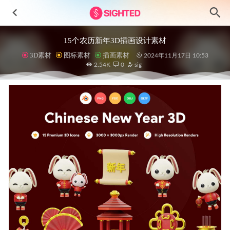
15个农历新年3D插画设计素材
3D素材
图标素材
插画素材
2024年11月17日 10:53
2.54K
0
sig
Grocery 完整成套电商app ui设计 .xd .ai素材
2021-01-19
Shoply成套电商app用户界面设计Figma素材
2023-04-13
Titans 数字交易平台app ui设计 .fig素材
2021-11-12
Robo金融投资app ui设计 .fig素材
2022-09-11
Assistant成套个人助理app ui设计 .xd .sketch素材
2022-01-23