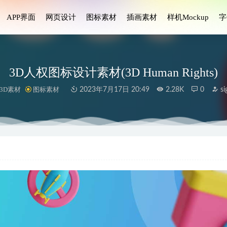
APP界面
网页设计
图标素材
插画素材
样机Mockup
字
3D人权图标设计素材(3D Human Rights)
3D素材
图标素材
2023年7月17日 20:49
2.28K
0
si
n 书签管理app ui设计 .fig素材
2022-09-12
 ui设计 .fig素材
2021-03-18
房地产app ui设计 .fig素材
2022-09-24
t Teams saas服务ui设计 .fig素材
2022-01-24
p ui设计 .fig .xd .sketch .psd素材
2021-01-18