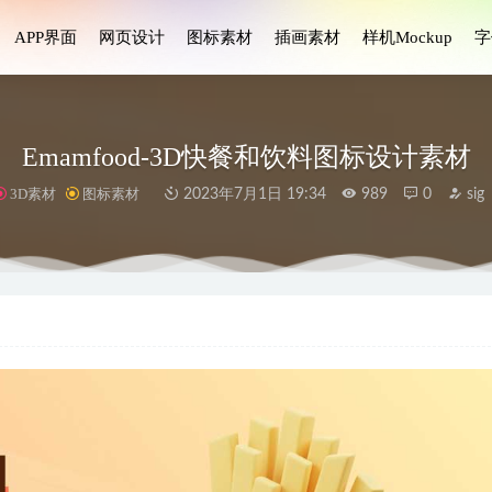
APP界面
网页设计
图标素材
插画素材
样机Mockup
字
Emamfood-3D快餐和饮料图标设计素材
3D素材
图标素材
2023年7月1日 19:34
989
0
sig
 ui设计 .fig素材
2022-03-19
团队合作插画设计素材 .fig .ai .svg源文件
2023-03-15
设计方案 .fig素材
2022-03-28
 Doctor-在线医生预约应用程序UI界面设计套件
2024-11-21
音乐app ui设计资源Figma素材
2023-01-30