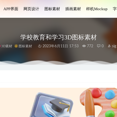
APP界面
网页设计
图标素材
插画素材
样机Mockup
字
学校教育和学习3D图标素材
3D素材
图标素材
2023年6月11日 17:53
772
0
sig
on app ui设计 .xd素材
2021-01-19
PP、网站界面图标设计素材
2023-07-08
dmin Dashboard UI Kit .sketch素材
2022-02-12
 Market 网站UI .fig素材
2022-04-09
con图标.fig素材
2020-12-23