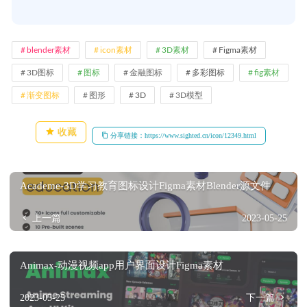
blender素材
icon素材
3D素材
Figma素材
3D图标
图标
金融图标
多彩图标
fig素材
渐变图标
图形
3D
3D模型
收藏
分享链接：https://www.sighted.cn/icon/12349.html
Academe-3D学习教育图标设计Figma素材Blender源文件
上一篇
2023-05-25
Animax-动漫视频app用户界面设计Figma素材
2023-05-25
下一篇