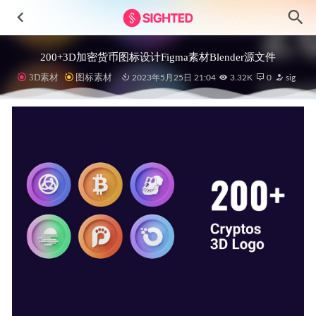
200+3D加密货币图标设计Figma素材Blender源文件
3D素材
图标素材
2023年5月25日 21:04
3.32K
0
sig
耐克nike app ui设计 .fig素材
2021-01-19
任务管理后台、视频通话UI .fig .sketch .xd素材
2021-11-16
Task任务管理APP UI设计工具包
2023-06-18
Nike NFT app ui设计 .fig素材
2022-03-03
Carline-汽车市场应用程序UI设计素材
2023-06-05