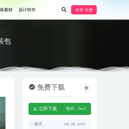
体素材
设计软件
登录·注册
安装包
免费下载
立即下载
密码：3tw3
格式
.otf .ttf .woff