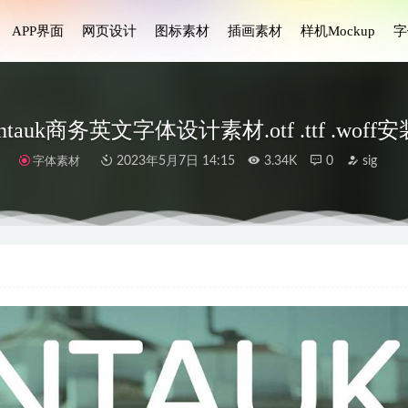
APP界面
网页设计
图标素材
插画素材
样机Mockup
字
ntauk商务英文字体设计素材.otf .ttf .woff
字体素材
2023年5月7日 14:15
3.34K
0
sig
i设计 .fig素材
2021-12-09
i设计 .fig素材
2021-09-13
设计思维图标素材
2024-11-16
网站ui设计 .psd素材
2021-01-19
nt简洁网页排版布局设计素材
2023-07-02