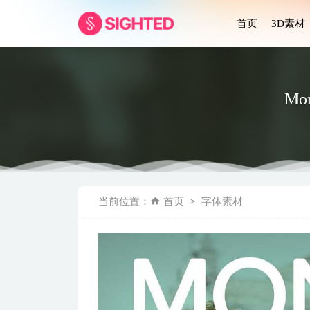
首页
3D素材
Mo
医疗app u
当前位置：
首页
字体素材
地产app u
20个3D
时尚类电商
Eleme