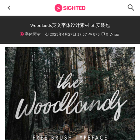
Woodlands英文字体设计素材.otf安装包
字体素材
2023年4月27日 19:57
878
0
sig
Radianpay-金融科技移动应用UI套件
2023-08-03
CRM Essentials双色图标设计素材 .ai .svg源文件
2022-12-08
社交类简约风格APP UI扁平化模板.sketch源文件
2020-12-04
Fitcase成套健身APP应用程序UI设计素材
2024-01-28
Maxxiyo-Travel旅游app ui设计素材 Figma源文件
2023-03-12