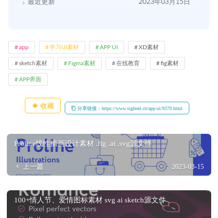
最近更新
2023年03月15日
app
学习UI素材
APP UI
XD素材
sketch素材
Figma素材
在线教育
fig素材
APP界面
收藏
分享链接：https://www.sighted.cn/app-ui/9379.html
Proline线性插画设计素材 .fig .ai .svg源文件
上一篇
2023-03-15
100+情人节、爱情图标素材 svg ai sketch源文件