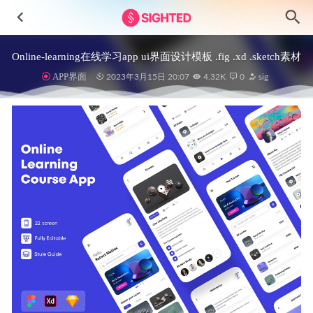
Online-learning在线学习app ui界面设计模板 .fig .xd .sketch素材
APP界面
2023年3月15日 20:07
4.32K
0
sig
家具电商app ui设计fig素材
2023-07-09
Hednews-新闻应用程序用户界面设计 Figma素材
2023-04-04
深色主题成套餐饮美食外卖app ui设计 .xd .sketch .fig素材
2021-01-18
eBOYO电商外卖app ui设计 .xd素材
2022-09-23
WhatsApp for macOS ui设计 .fig素材
2022-01-10