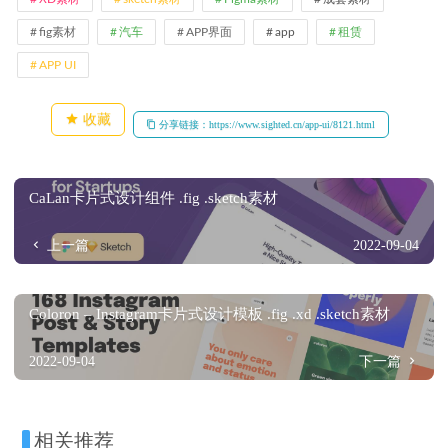
fig素材
汽车
APP界面
app
租赁
APP UI
收藏
分享链接：https://www.sighted.cn/app-ui/8121.html
CaLan卡片式设计组件 .fig .sketch素材
上一篇
2022-09-04
Coloron – Instagram卡片式设计模板 .fig .xd .sketch素材
2022-09-04
下一篇
相关推荐