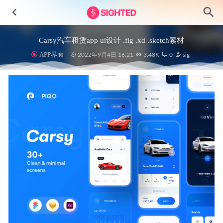
Carsy汽车租赁app ui设计 .fig .xd .sketch素材
APP界面
2022年9月4日 16:21
3.48K
0
sig
Arrow Trade成套金额app ui设计 .fig .xd .sketch素材
2022-
04-04
WatchOS智能手表用户界面设计Figma素材
2023-04-15
深色app ui设计 .ai .xd素材
2021-01-18
Yollo运动、健身插画设计 .fig .ai .eps素材
2022-09-12
深色音乐app ui .fig素材
2021-01-13