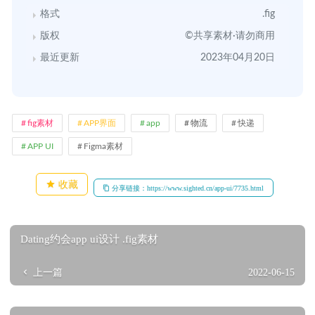
格式
.fig
版权
©共享素材·请勿商用
最近更新
2023年04月20日
fig素材
APP界面
app
物流
快递
APP UI
Figma素材
收藏
分享链接：https://www.sighted.cn/app-ui/7735.html
Dating约会app ui设计 .fig素材
上一篇
2022-06-15