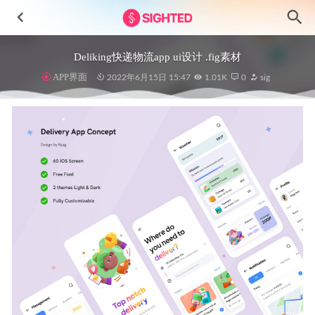
Deliking快递物流app ui设计 .fig素材
APP界面
2022年6月15日 15:47
1.01K
0
sig
Crosseur英文字体设计素材.otf .ttf安装包
2024-11-17
3D Character人物插画 .fig .blend素材
2022-09-12
Wallet金融钱包app ui设计.xd素材
2022-01-23
Nikuu 3d插画素材包 .fig素材
2021-08-05
Parkir停车app应用程序UI设计Figma素材
2023-05-12