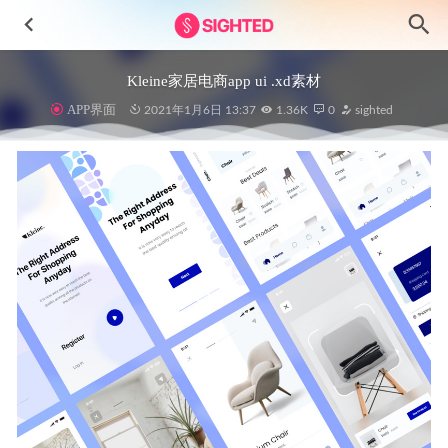
Kleine家居电商app ui .xd素材
APP界面
2021年1月6日 13:37
1.36K
0
sighted
Delivery Courier-送货快递员3D角色插画设计素材
2024-11-
30
Crypto Web3加密货币app界面设计Figma素材
2023-04-27
Square简约高级企业网站UI设计模板
2023-05-16
BookWorms电子书应用程序UI设计
2023-07-21
社交app feed 直播页面UI .xd素材
2021-01-18