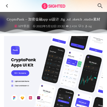
CryptoPank – 加密金融app ui设计 .fig .xd .sketch .studio素材
APP界面
2022年5月12日 23:32
2.41K
0
sig
Valentine-情人节3D设计素材blender源文件
2024-12-06
Acara成套活动预订app ui设计 .fig素材
2022-03-26
酒店后台订单管理系统UI设计素材 .sketch源文件
2020-12-
22
Rolling – NFT数字藏品交易app ui设计 .fig素材
2021-11-18
MedHealth医疗保健网站模板UI设计素材
2024-11-07