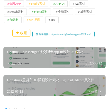
金融APP
studio素材
APP UI
XD素材
sketch素材
Figma素材
金融素材
成套素材
fig素材
APP界面
app
收藏
分享链接：https://www.sighted.cn/app-ui/6929.html
Chatme – Messenger社交聊天app ui设计 .fig素材
上一篇
2022-05-12
Christmas圣诞节3D插画设计素材 .fig .psd .blend源文件
2022-05-12
下一篇