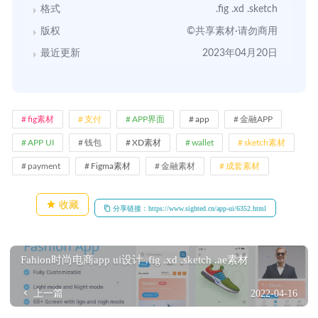
格式
.fig .xd .sketch
版权
©共享素材·请勿商用
最近更新
2023年04月20日
fig素材
支付
APP界面
app
金融APP
APP UI
钱包
XD素材
wallet
sketch素材
payment
Figma素材
金融素材
成套素材
收藏
分享链接：https://www.sighted.cn/app-ui/6352.html
Fahion时尚电商app ui设计 .fig .xd .sketch .ae素材
上一篇
2022-04-16