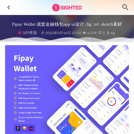
Fipay Wallet 成套金融钱包app ui设计 .fig .xd .sketch素材
APP界面
2022年4月16日 15:35
4.27K
0
sig
ChekHealt-医疗健康APP UI套件
2023-08-09
明暗主题旅行app ui设计 .fig .xd .sketch .psd素材
2021-01-18
CRM & Office团队合作插画素材
2023-07-21
Roomate成套高品质房间预订app ui设计.xd .sketch素材
2022-01-20
数据可视化图表UI kit .fig素材
2022-06-14