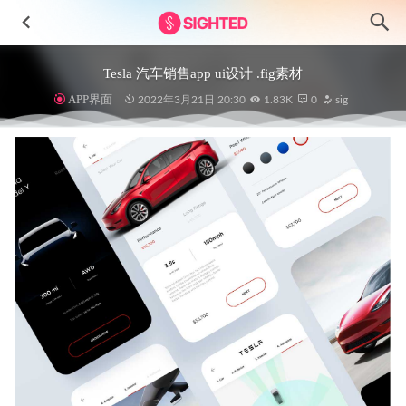
Tesla 汽车销售app ui设计 .fig素材
APP界面
2022年3月21日 20:30
1.83K
0
sig
健康app ui设计 .xd素材
2021-08-14
数字金融app ui设计 .fig素材
2021-12-29
FitGo-健身和健康app用户界面设计模板 .fig .xd .sketch素材
2022-12-27
Vintage复古卡片式ui设计组件 .fig素材
2022-03-26
Collosal–Landing Page 成套落地页设计模板 .fig素材
2022-
01-15