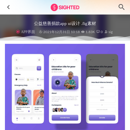
公益慈善捐款app ui设计 .fig素材
APP界面
2021年12月31日 10:18
1.83K
0
sig
3D 黑金风格科技图标 .fig素材
2021-08-08
Playout 运动app ui设计 .fig素材
2022-05-03
1100+ 常用图标 .fig素材
2021-11-16
Skyfly航班预订app ui设计 .fig素材
2022-05-04
ManyBooks书店app ui设计 .sketch素材
2022-01-21