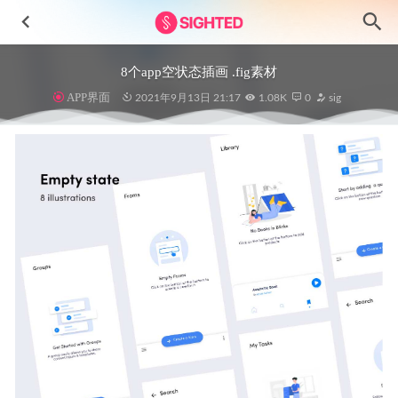
8个app空状态插画 .fig素材
APP界面
2021年9月13日 21:17
1.08K
0
sig
电商APP UI素材 xd源文件
2020-11-24
数字营销机构网站UI设计 .fig素材
2022-01-06
Valentine’s-情人节情侣3D人物插画设计素材
2024-11-24
E-commerce电商网站ui设计 .xd素材
2022-09-10
PS5 游戏交互系统ui设计 .fig素材
2021-12-26