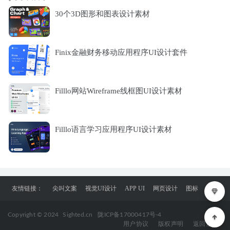
30个3D图形和图表设计素材
Finix金融财务移动应用程序UI设计套件
Filllo网站Wireframe线框图UI设计素材
Filllo语言学习应用程序UI设计素材
友情链接：
尖叫文案
视觉UI设计
APP UI
网页设计
图标
Copyright © 2024
Sighted.cn
陇ICP备17000417号-4
用户协议
版权声明
返回顶部