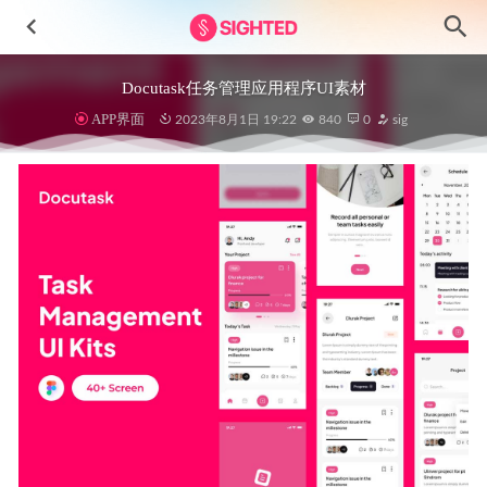
Docutask任务管理应用程序UI素材
APP界面
2023年8月1日 19:22
840
0
sig
相机app ui设计 .fig素材
2022-01-09
Filllo金额app用户界面设计素材
2025-04-03
简洁家居电商app ui设计 .sketch .xd .fig .psd素材
2021-01-19
钱包app Xoin ui .sketch素材
2021-01-15
家具电商app ui .xd素材
2021-01-07