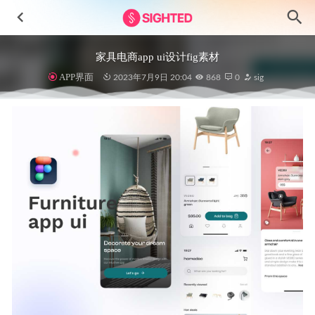
家具电商app ui设计fig素材
APP界面
2023年7月9日 20:04
868
0
sig
多彩电商类图标设计icon素材
2020-11-23
深色音乐app ui设计 .fig素材
2022-03-21
酒店预订app 界面 .sketch素材
2020-12-08
Nask项目管理网站仪表盘UI设计素材
2023-06-10
MOLLET明暗两种风格成套金融app ui设计 .fig .sketch素材
2022-04-11