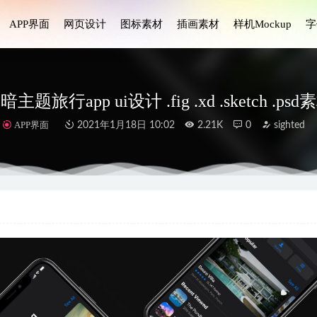
APP界面
网页设计
图标素材
插画素材
样机Mockup
字
暗主题旅行app ui设计 .fig .xd .sketch .psd
APP界面
2021年1月18日 10:02
2.21K
0
sighted
 ui设计 .fig素材
2021-12-06
p ui资源 Figma素材
2023-01-29
ui设计 .fig .sketch .xd素材
2021-12-14
P UI设计源文件
2020-12-04
简单线条图标设计素材
2024-12-08