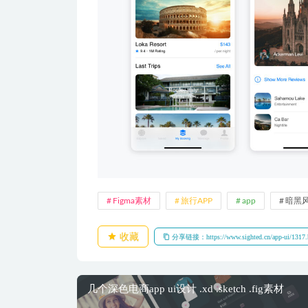
Figma素材
旅行APP
app
暗黑
收藏
分享链接：https://www.sighted.cn/app-ui/1317.
几个深色电商app ui设计 .xd .sketch .fig素材