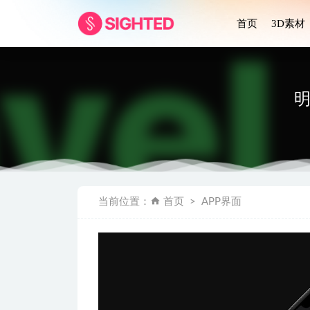
首页
3D素材
明
智能家居app
当前位置：
首页
APP界面
鞋类电商ap
视频会议app 
音乐类AP
2400+