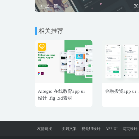
上一篇
20
相关推荐
Altegic 在线教育app ui
金融投资app ui 
设计 .fig .xd素材
友情链接：
尖叫文案
视觉UI设计
APP UI
网页设计