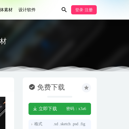
体素材
设计软件
登录·注册
素材
免费下载
立即下载
密码：x3a6
格式
.xd .sketch .psd .fig