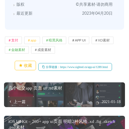
版权
©共享素材·请勿商用
最近更新
2023年04月20日
支付
app
暗黑风格
APP UI
XD素材
金融素材
成套素材
收藏
分享链接：https://www.sighted.cn/app-ui/1289.html
几个社交app 页面 ui .xd素材
上一篇
2021-01-18
iOS UI Kit – 260+ app ui页面 明暗2种风格 .xd .fig .sketch
.psd素材