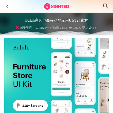
Buluh家具电商移动的应用UI设计素材
APP界面
2023年6月5日 21:15
2.03K
0
sig
QRcode app二维码展示页UI .xd素材
2021-11-19
E-commerce Design System电商桌面系统ui设计 .sketch素材
2022-03-31
暗黑风格Bank 金融银行app ui设计 .xd素材
2021-01-18
Medecine 3D医疗图标模型素材 .obj .blend源文件
2023-04-06
Ant Design Pro 典型页面 + 通用业务模板 .sketch素材
2021-
01-18