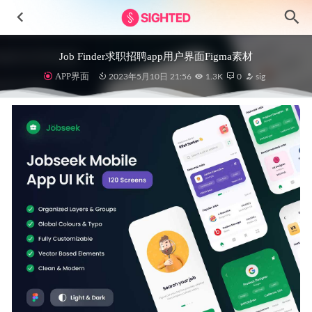
Job Finder求职招聘app用户界面Figma素材
APP界面
2023年5月10日 21:56
1.3K
0
sig
Moby婴儿用品电商app ui设计.fig .sketch素材
2022-01-23
短视频/视频社交类APP UI整套.sketch源文件
2020-12-04
Evinly活动预订、票务预订应用程序UI设计素材
2025-04-02
Achille Ciio-响应式房地产网站模板设计素材
2024-11-27
活动预订app ui设计素材
2023-08-06