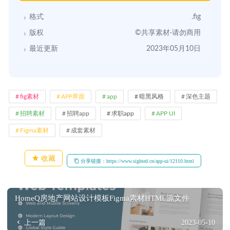
格式
.fig
版权
©共享素材·请勿商用
最近更新
2023年05月10日
fig素材
APP界面
app
暗黑风格
深色主题
招聘素材
招聘app
求职app
APP UI
Figma素材
成套素材
收藏
分享链接：https://www.sighted.cn/app-ui/12110.html
HomeQ房地产网站设计模板Figma素材HTML源文件
上一篇
2023-05-10